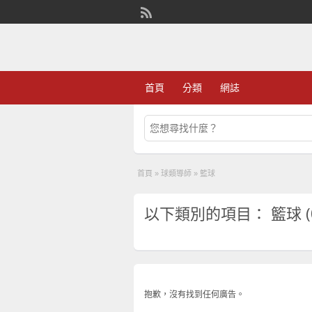
首頁
分類
網誌
首頁
»
球類導師
»
籃球
以下類別的項目： 籃球 (
抱歉，沒有找到任何廣告。