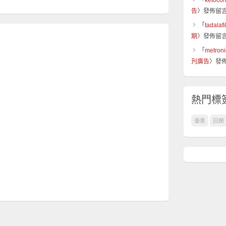
「
ketocon
告
〉發佈留
「
tadalaf
期
〉發佈留
「
metroni
刋廣告
〉發
熱門標
優惠
回饋