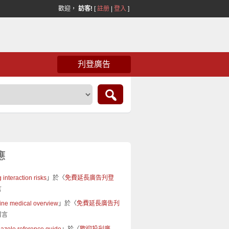
歡迎，
訪客!
[
註册
|
登入
]
刋登廣告
應
 interaction risks
」於〈
免費延長廣告刋登
言
fine medical overview
」於〈
免費延長廣告刋
留言