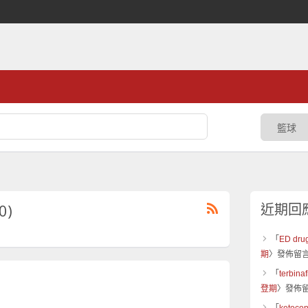
0)
近期回
「
ED drug
期
〉發佈留
「
terbina
登期
〉發佈