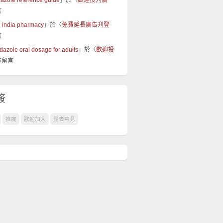
azole reference guide
」於〈
歡迎投刋廣
言
il india pharmacy
」於〈
免費延長廣告刋登
言
dazole oral dosage for adults
」於〈
歡迎投
佈留言
簽
推廣
歡迎加入
發表意見