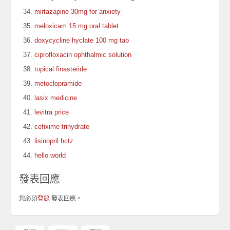
mirtazapine 30mg for anxiety
meloxicam 15 mg oral tablet
doxycycline hyclate 100 mg tab
ciprofloxacin ophthalmic solution
topical finasteride
metoclopramide
lasix medicine
levitra price
cefixime trihydrate
lisinopril hctz
hello world
發表回應
您必須
登錄
發表回應。