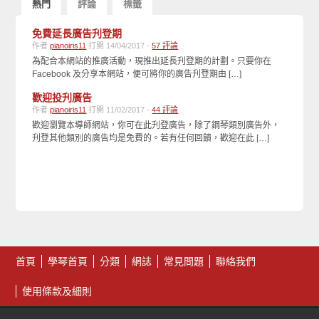
熱門
評論
標籤
免費延長廣告刋登期
作者
pianoiris11
打開 14/04/2017 -
57 評論
為配合本網站的推廣活動，現推出延長刋登期的計劃。只要你在
Facebook 及分享本網站，便可將你的廣告刋登期由 […]
歡迎投刋廣告
作者
pianoiris11
打開 11/02/2017 -
44 評論
歡迎瀏覽本導師網站，你可在此刋登廣告，除了鋼琴類別廣告外，
刋登其他類別的廣告均是免費的。若有任何回饋，歡迎在此 […]
首頁
學琴首頁
分類
網誌
常見問題
聯絡我們
使用條款及細則