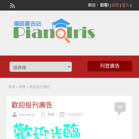
歡迎，
訪客!
[
註册
|
登入
]
刋登廣告
首頁
»
推廣
»
歡迎投刋廣告
歡迎投刋廣告
44
pianoiris11
推廣
11/02/2017