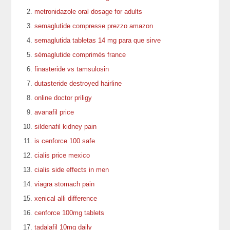
metronidazole oral dosage for adults
semaglutide compresse prezzo amazon
semaglutida tabletas 14 mg para que sirve
sémaglutide comprimés france
finasteride vs tamsulosin
dutasteride destroyed hairline
online doctor priligy
avanafil price
sildenafil kidney pain
is cenforce 100 safe
cialis price mexico
cialis side effects in men
viagra stomach pain
xenical alli difference
cenforce 100mg tablets
tadalafil 10mg daily