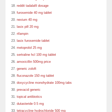
reddit tadalafil dosage
furosemide 40 mg tablet
nexium 40 mg
lasix pill 20 mg
rifampin
lasix furosemide tablet
metoprolol 25 mg
sertraline hcl 100 mg tablet
amoxicillin 500mg price
generic zoloft
fluconazole 150 mg tablet
doxycycline monohydrate 100mg tabs
prevacid generic
topical antibiotics
dutasteride 0.5 mg
tetracycline hydrochloride 500 mg